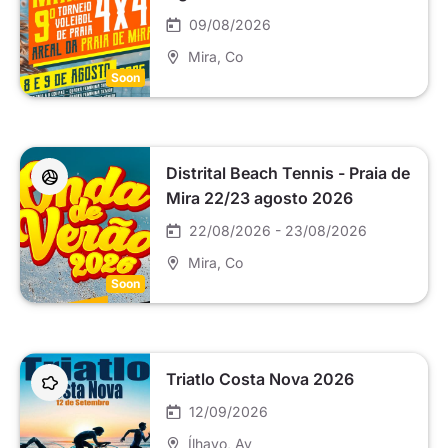
09/08/2026
Mira
, Co
Soon
Distrital Beach Tennis - Praia de
Mira 22/23 agosto 2026
22/08/2026 - 23/08/2026
Mira
, Co
Soon
Triatlo Costa Nova 2026
12/09/2026
Ílhavo
, Av