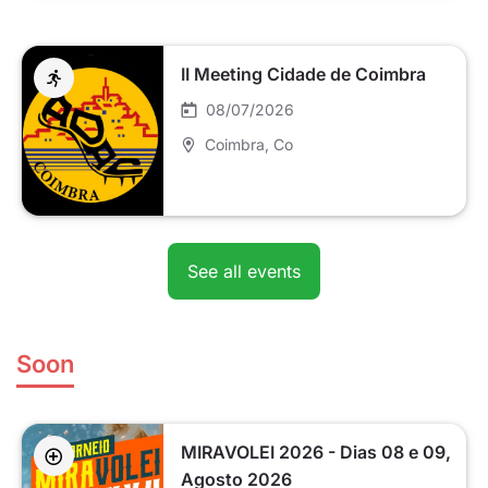
II Meeting Cidade de Coimbra
08/07/2026
Coimbra
, Co
See all events
Soon
MIRAVOLEI 2026 - Dias 08 e 09,
Agosto 2026