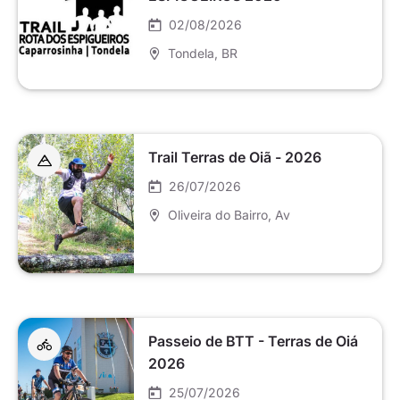
02/08/2026
Tondela
, BR
Trail Terras de Oiã - 2026
26/07/2026
Oliveira do Bairro
, Av
Passeio de BTT - Terras de Oiá
2026
25/07/2026