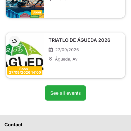
Soon
TRIATLO DE ÁGUEDA 2026
27/09/2026
Águeda
, Av
Soon -
27/09/2026 14:00
See all events
Contact