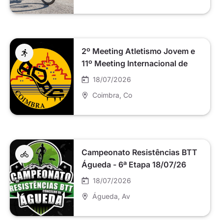
2º Meeting Atletismo Jovem e
11º Meeting Internacional de
Atletismo Master “Cidade
18/07/2026
Coimbra
Coimbra
, Co
Campeonato Resistências BTT
Águeda - 6ª Etapa 18/07/26
18/07/2026
Águeda
, Av